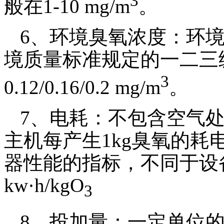
3
般在
1-10 mg/m
。
6
、环境臭氧浓度：环
境质量标准规定的一二三
3
0.12/0.16/0.2 mg/m
。
7
、电耗：不包含空气
主机每产生
1kg
臭氧的耗
器性能的指标，不同于设
kw
·
h/kgO
3
8
、投加量：一定单位